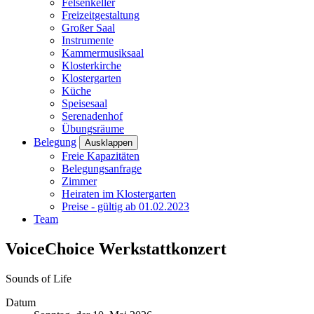
Felsenkeller
Freizeitgestaltung
Großer Saal
Instrumente
Kammermusiksaal
Klosterkirche
Klostergarten
Küche
Speisesaal
Serenadenhof
Übungsräume
Belegung
Ausklappen
Freie Kapazitäten
Belegungsanfrage
Zimmer
Heiraten im Klostergarten
Preise - gültig ab 01.02.2023
Team
VoiceChoice Werkstattkonzert
Sounds of Life
Datum