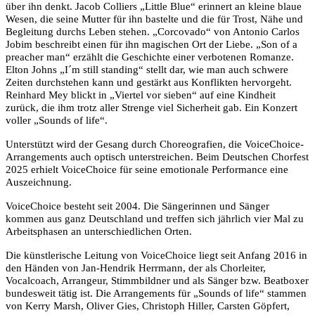
über ihn denkt. Jacob Colliers „Little Blue“ erinnert an kleine blaue
Wesen, die seine Mutter für ihn bastelte und die für Trost, Nähe und
Begleitung durchs Leben stehen. „Corcovado“ von Antonio Carlos
Jobim beschreibt einen für ihn magischen Ort der Liebe. „Son of a
preacher man“ erzählt die Geschichte einer verbotenen Romanze.
Elton Johns „I´m still standing“ stellt dar, wie man auch schwere
Zeiten durchstehen kann und gestärkt aus Konflikten hervorgeht.
Reinhard Mey blickt in „Viertel vor sieben“ auf eine Kindheit
zurück, die ihm trotz aller Strenge viel Sicherheit gab. Ein Konzert
voller „Sounds of life“.
Unterstützt wird der Gesang durch Choreografien, die VoiceChoice-
Arrangements auch optisch unterstreichen. Beim Deutschen Chorfest
2025 erhielt VoiceChoice für seine emotionale Performance eine
Auszeichnung.
VoiceChoice besteht seit 2004. Die Sängerinnen und Sänger
kommen aus ganz Deutschland und treffen sich jährlich vier Mal zu
Arbeitsphasen an unterschiedlichen Orten.
Die künstlerische Leitung von VoiceChoice
liegt seit Anfang 2016 in
den Händen von Jan-Hendrik Herrmann, der als Chorleiter,
Vocalcoach, Arrangeur, Stimmbildner und als Sänger bzw. Beatboxer
bundesweit tätig ist. Die Arrangements für „Sounds of life“ stammen
von Kerry Marsh, Oliver Gies, Christoph Hiller, Carsten Göpfert,