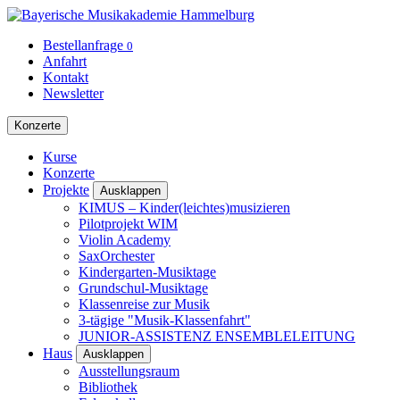
Bestellanfrage
0
Anfahrt
Kontakt
Newsletter
Konzerte
Kurse
Konzerte
Projekte
Ausklappen
KIMUS – Kinder(leichtes)musizieren
Pilotprojekt WIM
Violin Academy
SaxOrchester
Kindergarten-Musiktage
Grundschul-Musiktage
Klassenreise zur Musik
3-tägige "Musik-Klassenfahrt"
JUNIOR-ASSISTENZ ENSEMBLELEITUNG
Haus
Ausklappen
Ausstellungsraum
Bibliothek