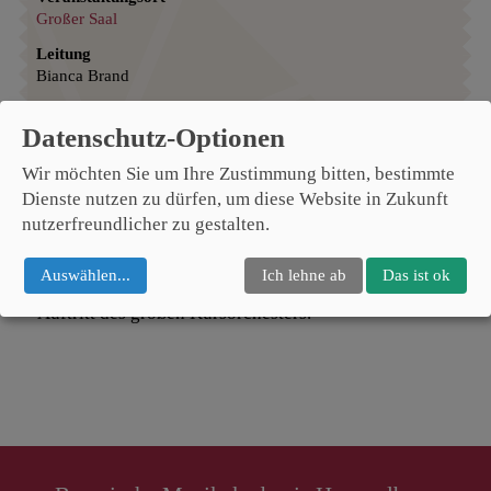
Großer Saal
Leitung
Bianca Brand
Eintritt frei
Datenschutz-Optionen
Wir möchten Sie um Ihre Zustimmung bitten, bestimmte
Die rund 45 KursteilnehmerInnen des Int.
Dienste nutzen zu dürfen, um diese Website in Zukunft
Schweinfurter Seminars gestalten das
nutzerfreundlicher zu gestalten.
Abschlusskonzert des Kurses mit Werken für
Mandoline und Gitarre Solo, kammermusikalischen
Auswählen
...
Ich lehne ab
Das ist ok
Stücken für die Zupfinstrumente und durch den
Auftritt des großen Kursorchesters.