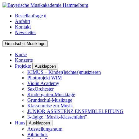
Bestellanfrage
0
Anfahrt
Kontakt
Newsletter
Grundschul-Musiktage
Kurse
Konzerte
Projekte
Ausklappen
KIMUS – Kinder(leichtes)musizieren
Pilotprojekt WIM
Violin Academy
SaxOrchester
Kindergarten-Musiktage
Grundschul-Musiktage
Klassenreise zur Musik
JUNIOR-ASSISTENZ ENSEMBLELEITUNG
3-tägige "Musik-Klassenfahrt"
Haus
Ausklappen
Ausstellungsraum
Bibliothek