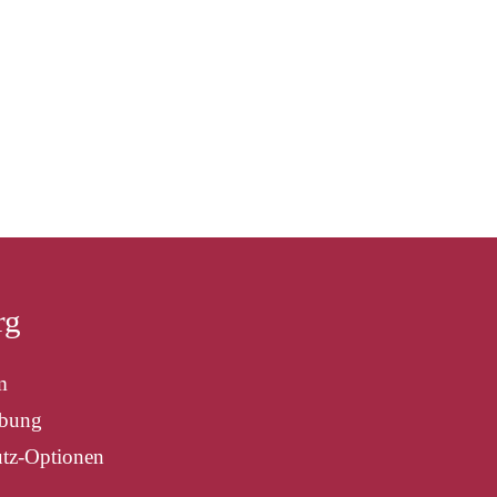
rg
m
ibung
tz-Optionen