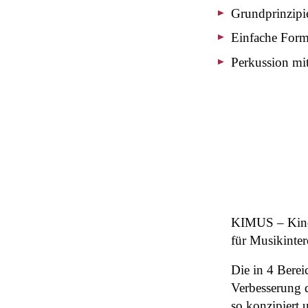
Grundprinzipi
Einfache Form
Perkussion mi
KIMUS – Kinde
für Musikinter
Die in 4 Berei
Verbesserung 
so konzipiert 