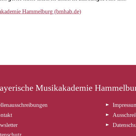
kakademie Hammelburg (bmhab.de)
ayerische Musikakademie Hammelbu
ellenausschreibungen
Impressu
ntakt
Ausschre
wsletter
Datenschu
tenschutz