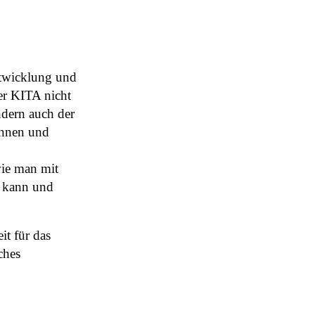
Entwicklung und
er KITA nicht
dern auch der
innen und
wie man mit
n kann und
it für das
ches
.