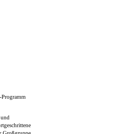
ng-Programm
g und
tgeschrittene
der Großgruppe