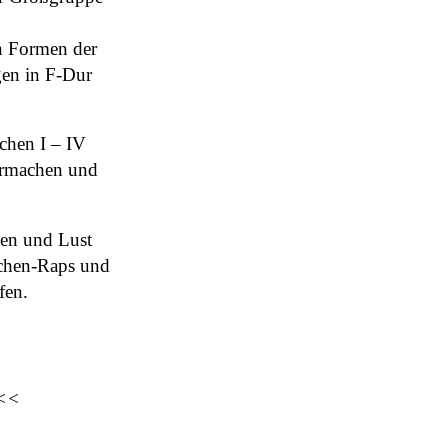
en Formen der
gen in F-Dur
chen I – IV
ermachen und
ken und Lust
chen-Raps und
fen.
t<<