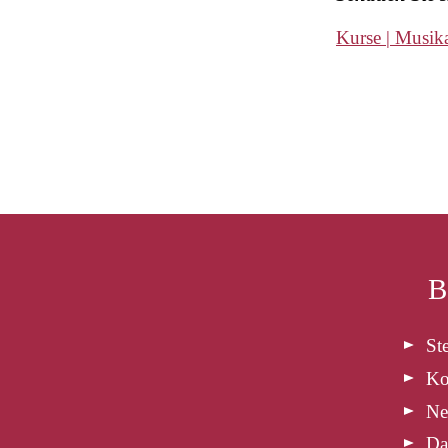
Kurse | Musi
B
St
Ko
Ne
Da