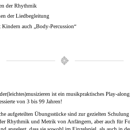
en der Rhythmik
en der Liedbegleitung
t Kindern auch „Body-Percussion“
r(leichtes)musizieren ist ein musikpraktisches Play-alo
essierte von 3 bis 99 Jahren!
che aufgeteilten Übungsstücke sind zur gezielten Schulun
der Rhythmik und Metrik von Anfängern, aber auch für For
und angelegt, dass sie sowohl im Einzelspiel, als auch in 